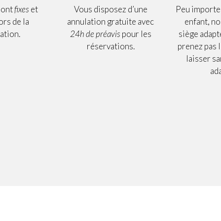
sont
fixes
et
Vous disposez d’une
Peu importe 
ors de la
annulation gratuite avec
enfant, n
ation.
24h de préavis
pour les
siège adapt
réservations.
prenez pas l
laisser s
ad