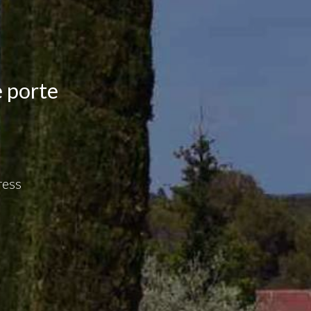
 porte
ress