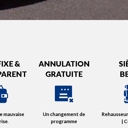
FIXE
&
ANNULATION
SI
PARENT
GRATUITE
B
 de mauvaise
Un changement de
Rehausseur 
rise
.
programme
| 