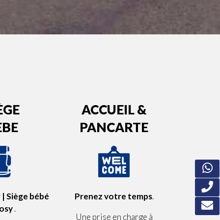
ÈGE
ACCUEIL &
EBE
PANCARTE
| Siège bébé
Prenez votre temps
.
Cosy
.
Une prise en charge à