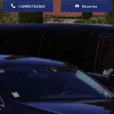
+32485/762.863
Réservez